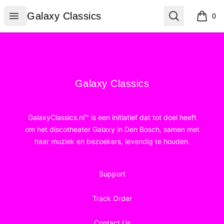
Galaxy Classics
Open menu
Search
Galaxy Classics
0
items i
Footer
Galaxy Classics
Galaxy Classics
GalaxyClassics.nl™ is een initiatief dat tot doel heeft
om het discotheater Galaxy in Den Bosch, samen met
haar muziek en bezoekers, levendig te houden.
Support
Track Order
Contact Us